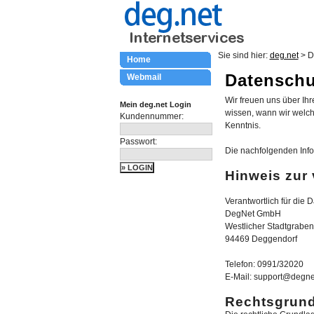
Sie sind hier:
deg.net
> D
Home
Datenschu
Webmail
Wir freuen uns über Ih
Mein deg.net Login
wissen, wann wir welc
Kundennummer:
Kenntnis.
Passwort:
Die nachfolgenden Inf
Hinweis zur 
Verantwortlich für die 
DegNet GmbH
Westlicher Stadtgraben
94469 Deggendorf
Telefon: 0991/32020
E-Mail: support@degn
Rechtsgrundl