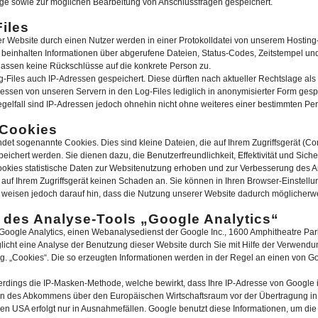
age sowie zur möglichen Bearbeitung von Anschlussfragen gespeichert.
iles
er Website durch einen Nutzer werden in einer Protokolldatei von unserem Hosting
beinhalten Informationen über abgerufene Dateien, Status-Codes, Zeitstempel und
assen keine Rückschlüsse auf die konkrete Person zu.
Files auch IP-Adressen gespeichert. Diese dürften nach aktueller Rechtslage a
ssen von unseren Servern in den Log-Files lediglich in anonymisierter Form gespei
gelfall sind IP-Adressen jedoch ohnehin nicht ohne weiteres einer bestimmten Pe
 Cookies
et sogenannte Cookies. Dies sind kleine Dateien, die auf Ihrem Zugriffsgerät (Co
ichert werden. Sie dienen dazu, die Benutzerfreundlichkeit, Effektivität und Sich
ookies statistische Daten zur Websitenutzung erhoben und zur Verbesserung des A
n auf Ihrem Zugriffsgerät keinen Schaden an. Sie können in Ihren Browser-Einstel
 weisen jedoch darauf hin, dass die Nutzung unserer Website dadurch möglicherwe
des Analyse-Tools „Google Analytics“
Google Analytics, einen Webanalysedienst der Google Inc., 1600 Amphitheatre Pa
licht eine Analyse der Benutzung dieser Website durch Sie mit Hilfe der Verwendu
g. „Cookies“. Die so erzeugten Informationen werden in der Regel an einen von G
lerdings die IP-Masken-Methode, welche bewirkt, dass Ihre IP-Adresse von Google 
n des Abkommens über den Europäischen Wirtschaftsraum vor der Übertragung in d
den USA erfolgt nur in Ausnahmefällen. Google benutzt diese Informationen, um die