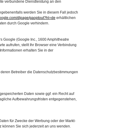
site verbundene Dienstleistung an den
gebenenfalls werden Sie in diesem Fall jedoch
.google.com/dlpage/gaoptout?hl=de
erhältlichen
aten durch Google verhindern.
rs Google (Google Inc., 1600 Amphitheatre
 aufrufen, stellt Ihr Browser eine Verbindung
nformationen erhalten Sie in der
s deren Betreiber die Datenschutzbestimmungen
gespeicherten Daten sowie ggf. ein Recht auf
ragliche Aufbewahrungsfristen entgegenstehen,
Daten für Zwecke der Werbung oder der Markt-
z können Sie sich jederzeit an uns wenden.