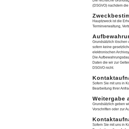
Die rechtliche Grundla
(DSGVO) nachdem die Ve
Zweckbestim
Hauptzweck ist die Erh
Terminverwaltung, Ver
Aufbewahru
Grundsätzlich löschen w
sofern keine gesetzlic
elektronischen Archivsy
Die Aufbewahrungsdauer
Daten die wir zur Gelt
DSGVO nicht.
Kontaktauf
Sofern Sie mit uns in K
Bearbeitung Ihrer Anfr
Weitergabe a
Grundsätzlich geben wi
Vorschriften oder zur A
Kontaktauf
Sofern Sie mit uns in K