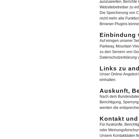
auszuwerten, Berichte 
Websitebetreiber zu er
Die Speicherung von Co
nicht mehr alle Funktio
Browser-Plugins können
Einbindung 
Auf einigen unserer Se
Parkway, Mountain View
zu den Servern von Goo
Datenschutzerklärung 
Links zu an
Unser Online-Angebot k
einhalten.
Auskunft, Be
Nach dem Bundesdatensc
Berichtigung, Sperrung
werden die entsprechen
Kontakt und 
Für Auskünfte, Bericht
oder Meinungsforschung
Unsere Kontaktdaten f