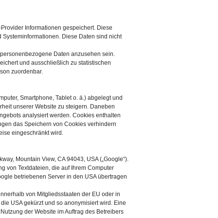
-Provider Informationen gespeichert. Diese
 Systeminformationen. Diese Daten sind nicht
ls personenbezogene Daten anzusehen sein.
chert und ausschließlich zu statistischen
rson zuordenbar.
mputer, Smartphone, Tablet o. ä.) abgelegt und
erheit unserer Website zu steigern. Daneben
ngebots analysiert werden. Cookies enthalten
lungen das Speichern von Cookies verhindern
ise eingeschränkt wird.
rkway, Mountain View, CA 94043, USA („Google“).
ng von Textdateien, die auf Ihrem Computer
oogle betriebenen Server in den USA übertragen
innerhalb von Mitgliedsstaaten der EU oder in
ie USA gekürzt und so anonymisiert wird. Eine
 Nutzung der Website im Auftrag des Betreibers