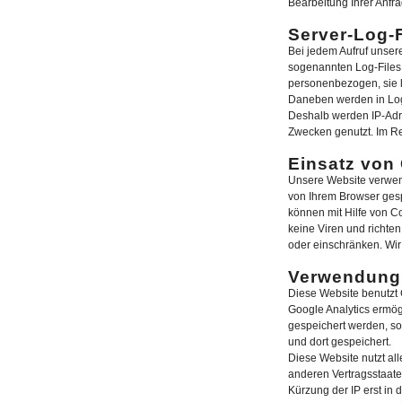
Bearbeitung Ihrer Anfr
Server-Log-F
Bei jedem Aufruf unser
sogenannten Log-Files 
personenbezogen, sie l
Daneben werden in Log-
Deshalb werden IP-Adre
Zwecken genutzt. Im Re
Einsatz von
Unsere Website verwend
von Ihrem Browser gespe
können mit Hilfe von C
keine Viren und richte
oder einschränken. Wir
Verwendung 
Diese Website benutzt 
Google Analytics ermög
gespeichert werden, so
und dort gespeichert.
Diese Website nutzt al
anderen Vertragsstaate
Kürzung der IP erst in 