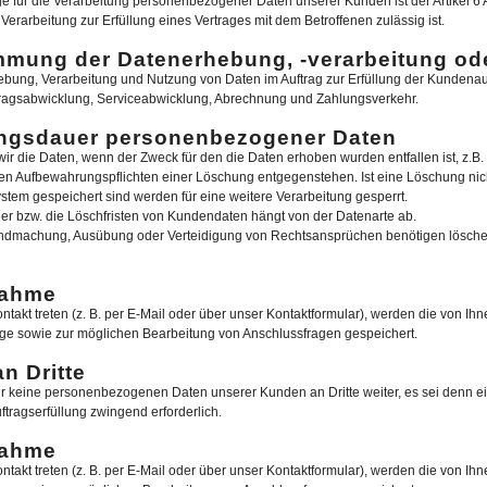
ge für die Verarbeitung personenbezogener Daten unserer Kunden ist der Artikel 6
rarbeitung zur Erfüllung eines Vertrages mit dem Betroffenen zulässig ist.
mung der Datenerhebung, -verarbeitung od
ebung, Verarbeitung und Nutzung von Daten im Auftrag zur Erfüllung der Kundenau
tragsabwicklung, Serviceabwicklung, Abrechnung und Zahlungsverkehr.
ngsdauer personenbezogener Daten
ir die Daten, wenn der Zweck für den die Daten erhoben wurden entfallen ist, z.B.
hen Aufbewahrungspflichten einer Löschung entgegenstehen. Ist eine Löschung nich
stem gespeichert sind werden für eine weitere Verarbeitung gesperrt.
 bzw. die Löschfristen von Kundendaten hängt von der Datenarte ab.
endmachung, Ausübung oder Verteidigung von Rechtsansprüchen benötigen löschen 
nahme
ontakt treten (z. B. per E-Mail oder über unser Kontaktformular), werden die von I
age sowie zur möglichen Bearbeitung von Anschlussfragen gespeichert.
n Dritte
r keine personenbezogenen Daten unserer Kunden an Dritte weiter, es sei denn ei
uftragserfüllung zwingend erforderlich.
nahme
ontakt treten (z. B. per E-Mail oder über unser Kontaktformular), werden die von I