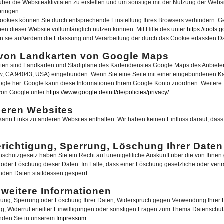
über die Websiteaktivitäten zu erstellen und um sonstige mit der Nutzung der Web
bringen.
okies können Sie durch entsprechende Einstellung Ihres Browsers verhindern. Ge
nen dieser Website vollumfänglich nutzen können. Mit Hilfe des unter
https://tools
 sie außerdem die Erfassung und Verarbeitung der durch das Cookie erfassten D
von Landkarten von Google Maps
iten sind Landkarten und Stadtpläne des Kartendienstes Google Maps des Anbiete
, CA 94043, USA) eingebunden. Wenn Sie eine Seite mit einer eingebundenen Karte
gle her. Google kann diese Informationen Ihrem Google Konto zuordnen. Weitere I
von Google unter
https://www.google.de/intl/de/policies/privacy/
deren Websites
ann Links zu anderen Websites enthalten. Wir haben keinen Einfluss darauf, das
richtigung, Sperrung, Löschung Ihrer Daten
hutzgesetz haben Sie ein Recht auf unentgeltliche Auskunft über die von Ihnen 
 oder Löschung dieser Daten. Im Falle, dass einer Löschung gesetzliche oder vert
den Daten stattdessen gesperrt.
weitere Informationen
igung, Sperrung oder Löschung Ihrer Daten, Widerspruch gegen Verwendung Ihrer 
, Widerruf erteilter Einwilligungen oder sonstigen Fragen zum Thema Datenschut
inden Sie in unserem
Impressum
.