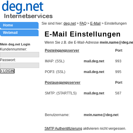
Sie sind hier:
deg.net
>
FAQ
>
E-Mail
> Einstellungen
Home
E-Mail Einstellungen
Webmail
Wenn Sie z.B. die E-Mail-Adresse
mein.name@deg.ne
Mein deg.net Login
Kundennummer:
Posteingangsserver
Port
Passwort:
IMAP: (SSL)
mail.deg.net
993
POP3: (SSL)
mail.deg.net
995
Postausgangsserver
Port
SMTP: (STARTTLS)
mail.deg.net
587
Benutzername:
mein.name@deg.net
SMTP Authentifizierung
aktivieren nicht vergessen.