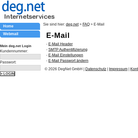
Sie sind hier:
deg.net
>
FAQ
> E-Mail
Home
E-Mail
Webmail
-
E-Mail Header
Mein deg.net Login
-
SMTP Authentifizierung
Kundennummer:
-
E-Mail Einstellungen
-
E-Mail Passwort ändern
Passwort:
© 2026 DegNet GmbH |
Datenschutz
|
Impressum
|
Kont