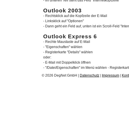
- Im unteren Teil steht das Feld "Internetkopfzeile"
Outlook 2003
- Rechtsklick auf die Kopfzeile der E-Mail
- Linksklick auf "Optionen"
- Dann geht ein Feld auf, unten ist ein Scroll-Feld "Inte
Outlook Express 6
- Rechte Maustaste auf E-Mail
- "Eigenschaften" wählen
- Registerkarte "Details" wählen
oder:
- E-Mail mit Doppelklick öffnen
- "/Datei/Eigenschaften" im Menü wählen - Registerkart
© 2026 DegNet GmbH |
Datenschutz
|
Impressum
|
Kont