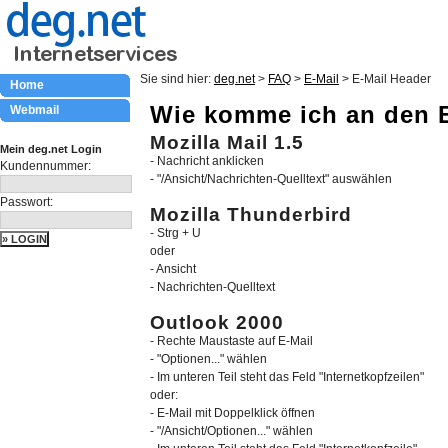
Sie sind hier:
deg.net
>
FAQ
>
E-Mail
> E-Mail Header
Home
Wie komme ich an den 
Webmail
Mozilla Mail 1.5
Mein deg.net Login
- Nachricht anklicken
Kundennummer:
- "/Ansicht/Nachrichten-Quelltext" auswählen
Passwort:
Mozilla Thunderbird
- Strg + U
oder
- Ansicht
- Nachrichten-Quelltext
Outlook 2000
- Rechte Maustaste auf E-Mail
- "Optionen..." wählen
- Im unteren Teil steht das Feld "Internetkopfzeilen"
oder:
- E-Mail mit Doppelklick öffnen
- "/Ansicht/Optionen..." wählen